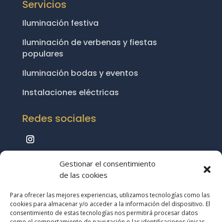
Servicios
Iluminación festiva
Iluminación de verbenas y fiestas
populares
Iluminación bodas y eventos
Instalaciones eléctricas
Redes sociales
Abrir
Gestionar el consentimiento
de las cookies
Política de Privacidad
|
Aviso Legal
|
Política
Para ofrecer las mejores experiencias, utilizamos tecnologías como las
de Cookies
|
Mapa del Sitio
cookies para almacenar y/o acceder a la información del dispositivo. El
consentimiento de estas tecnologías nos permitirá procesar datos
como el comportamiento de navegación o las identificaciones únicas