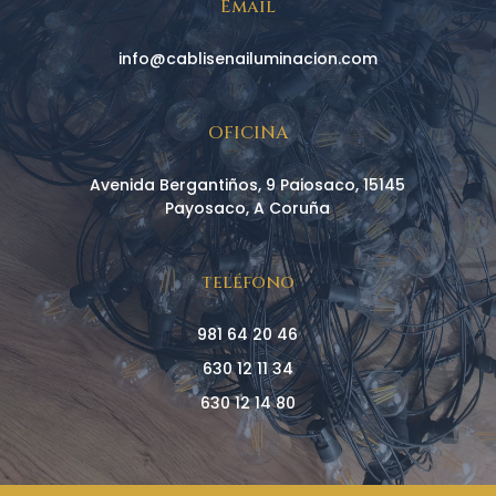
Email
info@cablisenailuminacion.com
OFICINA
Avenida Bergantiños, 9 Paiosaco, 15145
Payosaco, A Coruña
teléfono
981 64 20 46
630 12 11 34
630 12 14 80