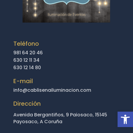
Teléfono
981 64 20 46
630 12 11 34
630 12 14 80
E-mail
info@cablisenailuminacion.com
Dirección
Abrir
Avenida Bergantiños, 9 Paiosaco, 15145
Payosaco, A Coruña