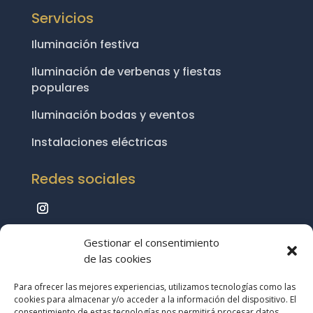
Servicios
Iluminación festiva
Iluminación de verbenas y fiestas
populares
Iluminación bodas y eventos
Instalaciones eléctricas
Redes sociales
Gestionar el consentimiento
de las cookies
Política de Privacidad
|
Aviso Legal
|
Política
Para ofrecer las mejores experiencias, utilizamos tecnologías como las
de Cookies
|
Mapa del Sitio
cookies para almacenar y/o acceder a la información del dispositivo. El
consentimiento de estas tecnologías nos permitirá procesar datos