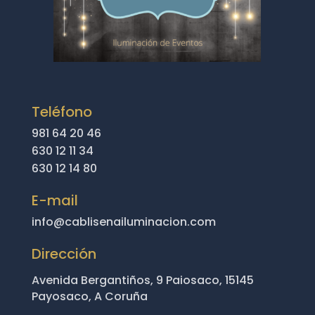
Teléfono
981 64 20 46
630 12 11 34
630 12 14 80
E-mail
info@cablisenailuminacion.com
Dirección
Avenida Bergantiños, 9 Paiosaco, 15145
Payosaco, A Coruña