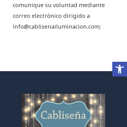
comunique su voluntad mediante
correo electrónico dirigido a
info@cablisenailuminacion.com;
Abrir