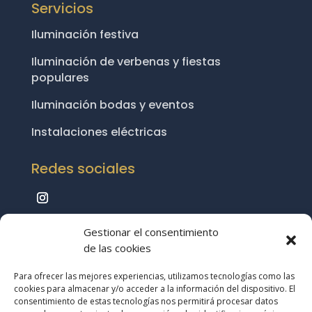
Servicios
Iluminación festiva
Iluminación de verbenas y fiestas
populares
Iluminación bodas y eventos
Instalaciones eléctricas
Redes sociales
Gestionar el consentimiento
de las cookies
Política de Privacidad
|
Aviso Legal
|
Política
Para ofrecer las mejores experiencias, utilizamos tecnologías como las
de Cookies
|
Mapa del Sitio
cookies para almacenar y/o acceder a la información del dispositivo. El
consentimiento de estas tecnologías nos permitirá procesar datos